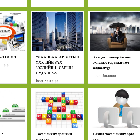
иа ТӨСӨЛ
УЛААНБААТАР ХОТЫН
Хүмүүс шинээр бизнес
ҮХХ-ИЙН ЗАХ
эхлэхдээ гаргадаг гол
д төсөл
ЗЭЭЛИЙН 11 САРЫН
алдаанууд
СУДАЛГАА
Төсөл
Зөвлөгөө
Төсөл
Зөвлөгөө
 ?
Төсөл бичих ерөнхий
Бичил төсөл бичих арга
арга зүй
зүй