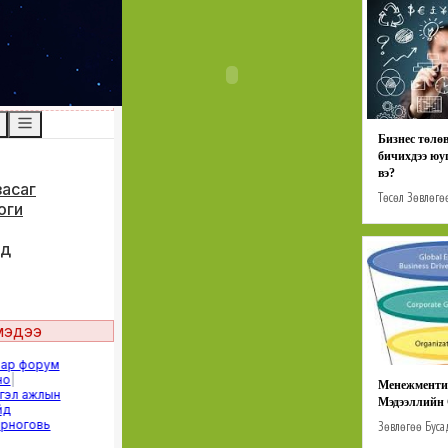
Бизнес төлө
бичихдээ юу
вэ?
Төсөл
Зөвлөгө
Менежменти
Мэдээллийн 
Зөвлөгөө
Буса