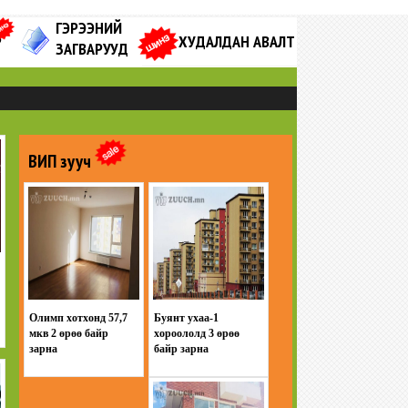
ГЭРЭЭНИЙ
Р
ХУДАЛДАН АВАЛТ
ЗАГВАРУУД
ВИП зууч
Олимп хотхонд 57,7
Буянт ухаа-1
мкв 2 өрөө байр
хороололд 3 өрөө
зарна
байр зарна