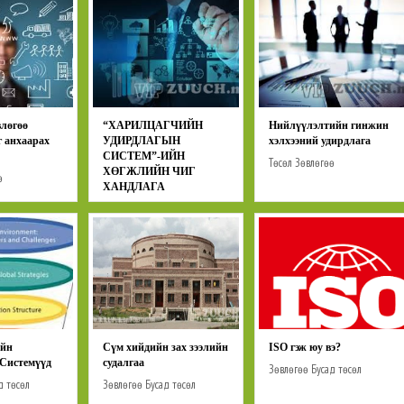
влөгөө
“ХАРИЛЦАГЧИЙН
Нийлүүлэлтийн гинжин
г анхаарах
УДИРДЛАГЫН
хэлхээний удирдлага
СИСТЕМ”-ИЙН
Төсөл
Зөвлөгөө
ХӨГЖЛИЙН ЧИГ
ө
ХАНДЛАГА
Төсөл
Зөвлөгөө
йн
Сүм хийдийн зах зээлийн
ISO гэж юу вэ?
Системүүд
судалгаа
Зөвлөгөө
Бусад төсөл
д төсөл
Зөвлөгөө
Бусад төсөл