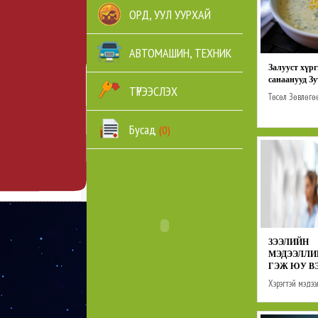
ОРД, УУЛ УУРХАЙ
АВТОМАШИН, ТЕХНИК
Залууст хүрг
санаанууд Зу
ТҮРЭЭСЛЭХ
Төсөл
Зөвлөгө
Бусад
(0)
ЗЭЭЛИЙН
МЭДЭЭЛЛИ
ГЭЖ ЮУ В
Хэрэгтэй мэдээл
Зөвлөгөө