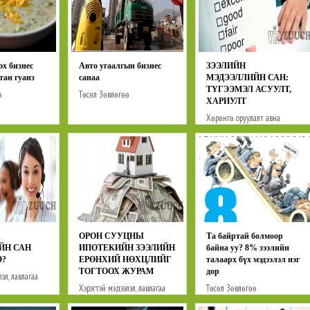
эх бизнес
Авто угаалгын бизнес
ЗЭЭЛИЙН
тан гуанз
санаа
МЭДЭЭЛЛИЙН САН:
ТҮГЭЭМЭЛ АСУУЛТ,
ө
Төсөл
Зөвлөгөө
ХАРИУЛТ
Хөрөнгө оруулалт авна
Зөвлөгөө
ОРОН СУУЦНЫ
Та байртай болмоор
ЙН САН
ИПОТЕКИЙН ЗЭЭЛИЙН
байна уу? 8% зээлийн
Э?
ЕРӨНХИЙ НӨХЦЛИЙГ
талаарх бүх мэдээлэл нэг
ТОГТООХ ЖУРАМ
дор
эл, лавлагаа
Хэрэгтэй мэдээлэл, лавлагаа
Төсөл
Зөвлөгөө
Зөвлөгөө