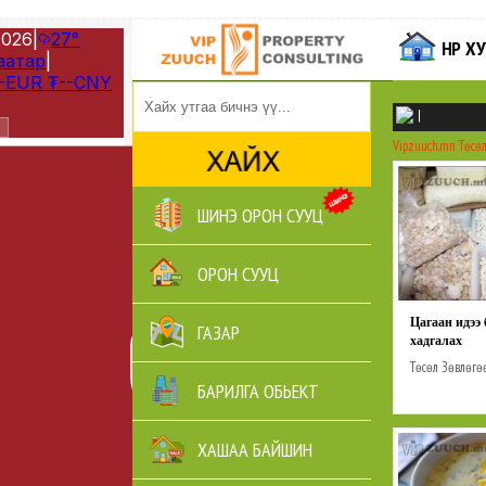
НҮҮР 
|
Vipzuuch.mn
Төсө
ШИНЭ ОРОН СУУЦ
ОРОН СУУЦ
Цагаан идээ
ГАЗАР
хадгалах
Төсөл
Зөвлөгө
БАРИЛГА ОБЬЕКТ
ХАШАА БАЙШИН