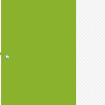
Утаагүй шахмал
Үйлдвэр
түлшний үйлдвэр
үйлчилгээний
зориулалттай газар
зарна
ЧД - 19р хороонд
БЗДүүрэг Улиастайн
канад байшинтай
аманд 2.5 га газар
2айлын газар зарна