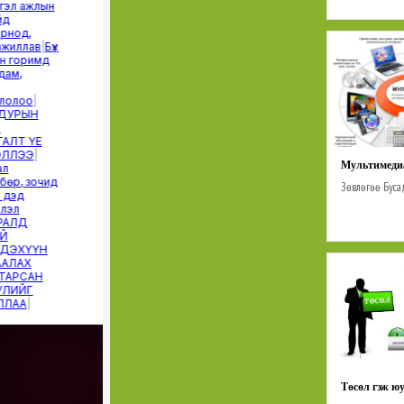
Мультимед
Зөвлөгөө
Буса
Төсөл гэж юу