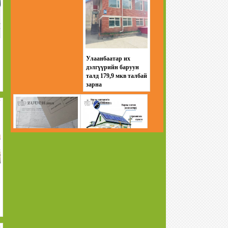
Улаанбаатар их
дэлгүүрийн баруун
талд 179,9 мкв талбай
зарна
Баянзүрхийн
Өрхийн хэрэглээний
товчооны дэргэд зам
нарны цахилгаан
дагуу газар зарна
систем