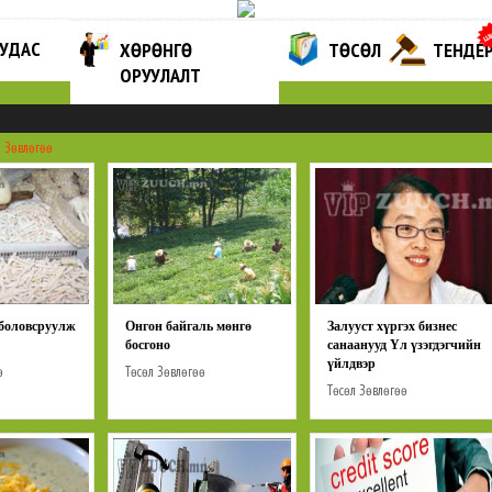
ХУУДАС
ХӨРӨНГӨ
ТӨСӨЛ
ТЕНДЕ
ОРУУЛАЛТ
л
Зөвлөгөө
 боловсруулж
Онгон байгаль мөнгө
Залууст хүргэх бизнес
босгоно
санаанууд Үл үзэгдэгчийн
үйлдвэр
ө
Төсөл
Зөвлөгөө
Төсөл
Зөвлөгөө