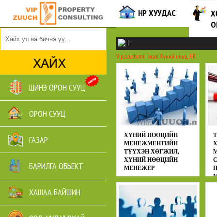
НҮҮР ХУУДАС
Х
О
|
Vipzuuch.mn
Төсөл
Хүний нөөц HR
ШИНЭ ОРОН СУУЦ
ОРОН СУУЦ
ХҮНИЙ НӨӨЦИЙН
ГАЗАР
МЕНЕЖМЕНТИЙН
ТҮҮХЭН ХӨГЖИЛ,
ХҮНИЙ НӨӨЦИЙН
С
БАРИЛГА ОБЬЕКТ
МЕНЕЖЕР
М
Төсөл
Хүний нөөц HR
ХАШАА БАЙШИН
Т