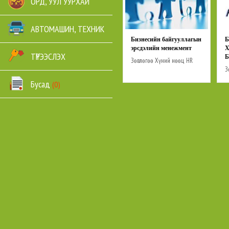
ОРД, УУЛ УУРХАЙ
АВТОМАШИН, ТЕХНИК
Бизнесийн байгууллагын
эрсдэлийн менежмент
ТҮРЭЭСЛЭХ
Зөвлөгөө
Хүний нөөц HR
З
Бусад
(0)