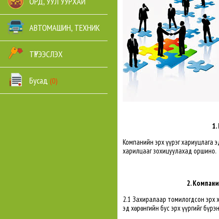
ОРД, УУЛ УУРХАЙ
АВТОМАШИН, ТЕХНИК
ТҮРЭЭСЛЭХ
Бусад
(0)
1.
Компанийн эрх үүрэг хариуцлага э
харилцааг зохицуулахад оршино.
2. Компани
2.1 Захиралаар томилогдсон эрх 
эд хөрөнгийн бус эрх үүргийг бүр