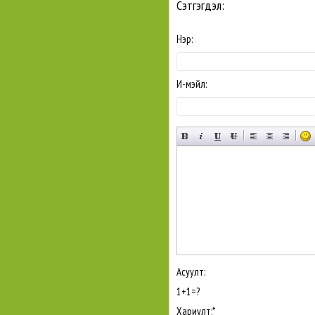
Сэтгэгдэл:
Нэр:
И-мэйл:
Асуулт:
1+1=?
Хариулт:
*