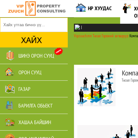
НҮҮР ХУУДАС
Х
О
|
Vipzuuch.mn
Төсөл
Гэрээний загварууд
Компан
ШИНЭ ОРОН СУУЦ
Компа
ОРОН СУУЦ
Төсөл
Гэрэ
ГАЗАР
БАРИЛГА ОБЬЕКТ
ХАШАА БАЙШИН