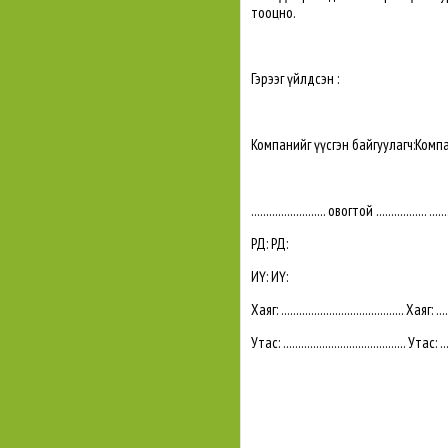
тооцно.
Гэрээг үйлдсэн :
Компанийг үүсгэн байгуулагч:Компа
......................... овогтой ................. .....
РД: РД:
ИҮ: ИҮ:
Хаяг: ......................................... Хаяг: ......
Утас: ......................................... Утас: .....