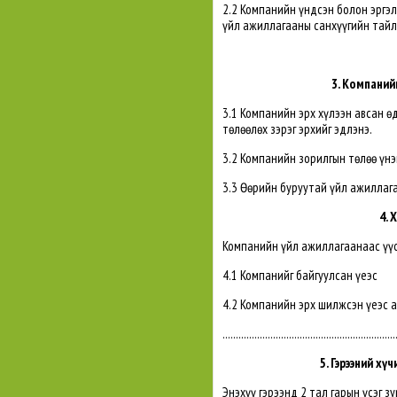
2.2 Компанийн үндсэн болон эргэлтийн 
үйл ажиллагааны санхүүгийн тайл
3. Компанийг
3.1 Компанийн эрх хүлээн авсан ө
төлөөлөх зэрэг эрхийг эдлэнэ.
3.2 Компанийн зорилгын төлөө үнэ
3.3 Өөрийн буруутай үйл ажиллаг
4. 
Компанийн үйл ажиллагаанаас үүс
4.1 Компанийг байгуулсан үеэс
4.2 Компанийн эрх шилжсэн үеэс а
.................................................................
5. Гэрээний хү
Энэхүү гэрээнд 2 тал гарын үсэг 