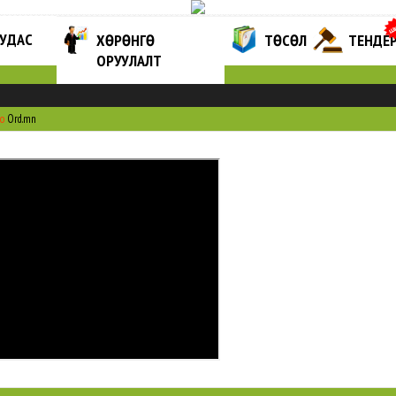
ХУУДАС
ХӨРӨНГӨ
ТӨСӨЛ
ТЕНДЕ
ОРУУЛАЛТ
о
Ord.mn