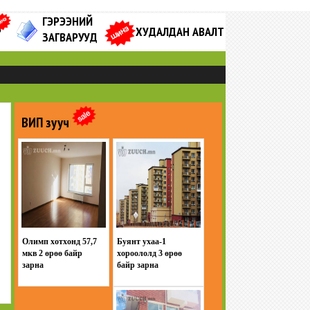
ГЭРЭЭНИЙ
Р
ХУДАЛДАН АВАЛТ
ЗАГВАРУУД
ВИП зууч
Олимп хотхонд 57,7
Буянт ухаа-1
мкв 2 өрөө байр
хороололд 3 өрөө
зарна
байр зарна