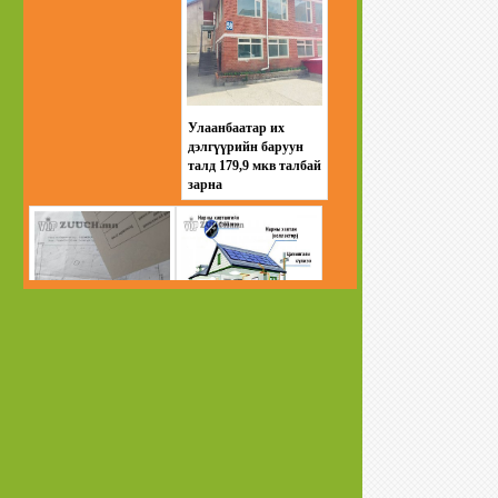
Улаанбаатар их
дэлгүүрийн баруун
талд 179,9 мкв талбай
зарна
Баянзүрхийн
Өрхийн хэрэглээний
товчооны дэргэд зам
нарны цахилгаан
дагуу газар зарна
систем