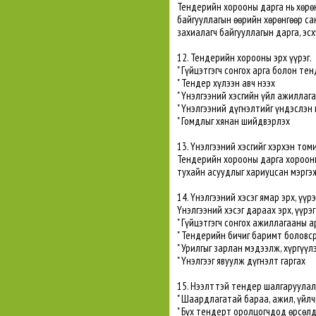
Тендерийн хорооны дарга нь хөрөн
байгууллагын өөрийн хөрөнгөөр са
захиалагч байгууллагын дарга, эс
12. Тендерийн хорооны эрх үүрэг.
" Гүйцэтгэгч сонгох арга болон т
" Тендер хүлээн авч нээх
" Yнэлгээний хэсгийн үйл ажиллага
" Yнэлгээний дүгнэлтийг үндэслэн 
" Гомдлыг хянан шийдвэрлэх
13. Yнэлгээний хэсгийг хэрхэн том
Тендерийн хорооны дарга хорооны
тухайн асуудлыг хариуцсан мэргэ
14. Yнэлгээний хэсэг ямар эрх, үүрэ
Yнэлгээний хэсэг дараах эрх, үүрэг
" Гүйцэтгэгч сонгох ажиллагааны а
" Тендерийн бичиг баримт боловс
" Урилгыг зарлан мэдээлж, хүргүүл
" Yнэлгээг явуулж дүгнэлт гаргах
15. Нээлттэй тендер шалгаруулал
" Шаардлагатай бараа, ажил, үйл
" Бүх тендерт оролцогчдод өрсөл