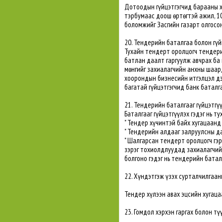
Дотоодын гүйцэтгэгчид барааны ху
тэрбумаас доош өртөгтэй ажил, 10
боломжийг Засгийн газарт олгосон
20. Тендерийн баталгаа болон гүй
Тухайн тендерт оролцогч тендери
батлан даалт гаргуулж авчрах ба 
мөнгийг захиалагчийн анхны шаар
хоорондын бизнесийн итгэлцэл дээ
багатай гүйцэтгэгчид банк баталг
21. Тендерийн баталгааг гүйцэтгүүл
Баталгааг гүйцэтгүүлэх гэдэг нь т
" Тендер хүчинтэй байх хугацаан
" Тендерийн алдааг залруулсны да
" Шалгарсан тендерт оролцогч гэрэ
зэрэг тохиолдлуудад захиалагчий
болгоно гэдэг нь тендерийн батал
22. Хүндэтгэж үзэх сурталчилгаан
Тендер хүлээн авах эцсийн хугаца
23. Гомдол хэрхэн гаргах болон тү