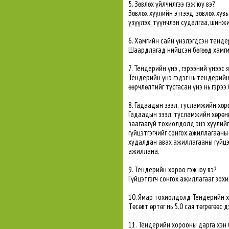
5. Зөвлөх үйлчилгээ гэж юу вэ?
Зөвлөх хуулийн этгээд, зөвлөх хувь
үзүүлэх, түүнчлэн судалгаа, шинж
6. Хамгийн сайн үнэлэгдсэн тенде
Шаардлагад нийцсэн бөгөөд хамгий
7. Тендерийн үнэ , гэрээний үнээс 
Тендерийн үнэ гэдэг нь тендерийн
өөрчлөлтийг тусгасан үнэ нь гэрээ
8. Гадаадын зээл, тусламжийн хөрө
Гадаадын зээл, тусламжийн хөрөнг
заагаагүй тохиолдолд энэ хуулий
гүйцэтгэгчийг сонгох ажиллагааны
худалдан авах ажиллагааны гүйцэт
ажиллана.
9. Тендерийн хороо гэж юу вэ?
Гүйцэтгэгч сонгох ажиллагааг зох
10. Ямар тохиолдолд Тендерийн х
Төсөвт өртөг нь 5.0 сая төгрөгөөс
11. Тендерийн хорооны дарга хэн 