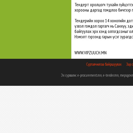
Тендерт оролцогч тухайн гүйцэтгэ
хорооны даргад гомдлоо бичгээр г
Тендерийн хороо 14 хоногийн дот
үзвэл гомдол гаргагч нь Санхүү, 
байгуулах эрх хэнд олгогдсоныг о
Нэмэлт гэрээнд гарын үсэг зурагдс
WWW.VIPZUUCH.MN
Сурталчилгаа байршуулах
Зар 
Эх сурвалж: e-procurement.mn, e-tender.mn, meps.g