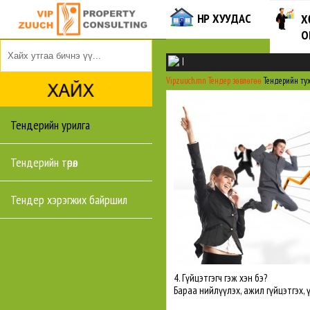
НҮҮР ХУУДАС
Х
О
|
Vipzuuch.mn
Тендер зөвлөгөө
Тендерийн ту
Тендерийн урилга
Тендерийн төрөл
Тендер хэрэгжих байршил
4. Гүйцэтгэгч гэж хэн бэ?
Бараа нийлүүлэх, ажил гүйцэтгэх, 