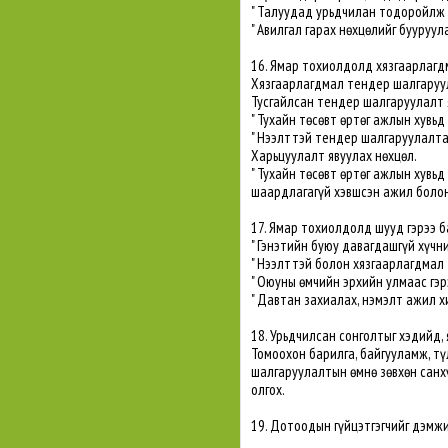
" Талуудад урьдчилан тодоройлж 
" Авилгал гарах нөхцөлийг бууруул
16. Ямар тохиолдолд хязгаарлагд
Хязгаарлагдмал тендер шалгаруул
Тусгайлсан тендер шалгаруулалт 
" Тухайн төсөвт өртөг ажлын хувьд
" Нээлттэй тендер шалгаруулалт
Харьцуулалт явуулах нөхцөл.
" Тухайн төсөвт өртөг ажлын хувьд
шаардлагагүй хэвшсэн ажил боло
17. Ямар тохиолдолд шууд гэрээ б
" Гэнэтийн буюу давагдашгүй хүчн
" Нээлттэй болон хязгаарлагдмал
" Оюуны өмчийн эрхийн улмаас гэр
" Давтан захиалах, нэмэлт ажил хи
18. Урьдчилсан сонголтыг хэдийд, 
Томоохон барилга, байгууламж, т
шалгаруулалтын өмнө зөвхөн санх
олгох.
19. Дотоодын гүйцэтгэгчийг дэмжи