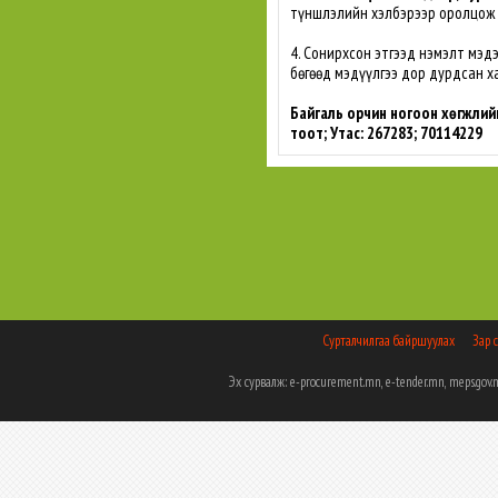
түншлэлийн хэлбэрээр оролцож
4. Сонирхсон этгээд нэмэлт мэд
бөгөөд мэдүүлгээ дор дурдсан х
Байгаль орчин ногоон хөгжлийн 
тоот; Утас: 267283; 70114229
Сурталчилгаа байршуулах
Зар 
Эх сурвалж: e-procurement.mn, e-tender.mn, meps.g