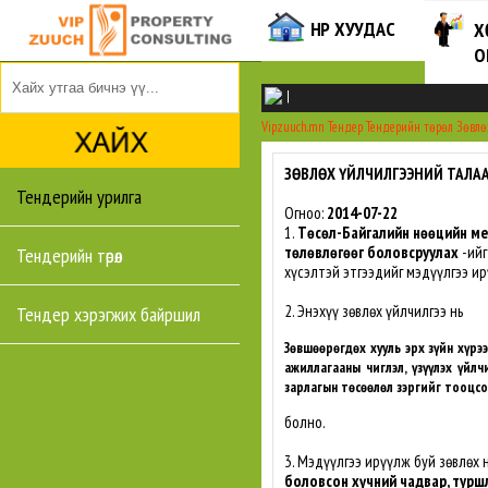
НҮҮР ХУУДАС
Х
О
|
Vipzuuch.mn
Тендер
Тендерийн төрөл
Зөвлө
ЗӨВЛӨХ ҮЙЛЧИЛГЭЭНИЙ ТАЛАА
Тендерийн урилга
Огноо:
2014-07-22
1.
Төсөл-Байгалийн нөөцийн ме
төлөвлөгөөг боловсруулах
-ийг
Тендерийн төрөл
хүсэлтэй этгээдийг мэдүүлгээ ир
2. Энэхүү зөвлөх үйлчилгээ нь
Тендер хэрэгжих байршил
Зөвшөөрөгдөх хууль эрх зүйн хүрэ
ажиллагааны чиглэл, үзүүлэх үйлч
зарлагын төсөөлөл зэргийг тооцс
болно.
3. Мэдүүлгээ ирүүлж буй зөвлөх 
боловсон хүчний чадвар, туршл