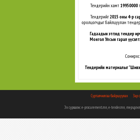
Тендерийн хамт
19950000
т
Тендерийг
2015 оны 4-р са
оролцогчдыг байлцуулан тенде
Гадаадын этгээд тендер ирү
Монгол Улсын гарал үүсэлт
Сонирхс
Тендерийн материалыг "Шивээ
Сурталчилгаа байршуулах
Зар 
Эх сурвалж: e-procurement.mn, e-tender.mn, meps.g