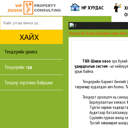
НҮҮР ХУУДАС
Х
О
|
Vipzuuch.mn
Тендер
Тендерийн төрөл
Ажил
Тендерийн урилга
ТӨХ-Шивээ овоо
эрх бүхий
удирдлагын систем
–ыг нийлүү
Тендерийн төрөл
урьж байна.
Тендерийн баримт бичгийг 
Тендер хэрэгжих байршил
төгрөгөөр худалдан авч болно. Т
Тендерт оролцогч нь санхүүги
Борлуулалтын хэмжээ:
Түргэн хөрвөх чадварт
Аудитаар баталгаажуул
Сүүлийн гурван жилд х
Тусгай зөвшөөрөл шаард