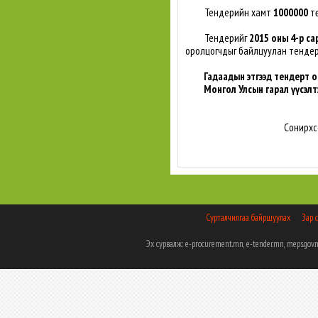
Тендерийн хамт
1000000
тө
Тендерийг
2015 оны 4-р са
оролцогчдыг байлцуулан тенде
Гадаадын этгээд тендерт о
Монгол Улсын гарал үүсэлт
Сонирхс
Сурталчилгаа байршуулах
Зар 
Эх сурвалж: e-procurement.mn, e-tender.mn, meps.g