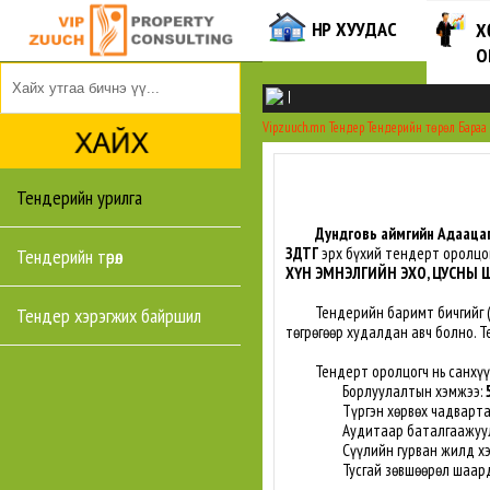
НҮҮР ХУУДАС
Х
О
|
Vipzuuch.mn
Тендер
Тендерийн төрөл
Бараа
Тендерийн урилга
Дундговь аймгийн Адааца
ЗДТГ
эрх бүхий тендерт оролцо
Тендерийн төрөл
ХҮН ЭМНЭЛГИЙН ЭХО, ЦУСНЫ
Тендерийн баримт бичгийг 
Тендер хэрэгжих байршил
төгрөгөөр худалдан авч болно. Т
Тендерт оролцогч нь санхүүги
Борлуулалтын хэмжээ:
Түргэн хөрвөх чадварт
Аудитаар баталгаажуул
Сүүлийн гурван жилд х
Тусгай зөвшөөрөл шаард