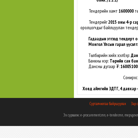
Тендерийн хамт
1600000
тө
Тендерийг
2015 оны 4-р са
оролцогчдыг байлцуулан тенде
Гадаадын этгээд тендерт о
Монгол Улсын гарал үүсэлт
Төлбөрийн хийх хэлбэр:
Дан
Банкны нэр:
Төрийн сан ба
Дансны дугаар ₮:
16005100
Сонирхс
Ховд аймгийн ЗДТГ, 4 давхар 
Сурталчилгаа байршуулах
Зар 
Эх сурвалж: e-procurement.mn, e-tender.mn, meps.g