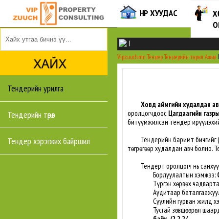
НҮҮР ХУУДАС
Х
О
|
Vipzuuch.mn
Тендер
Тендерийн төрөл
Ажил
Тендерийн урилга
Ховд аймгийн худалдан а
оролцогчдоос
Цагдаагийн газр
Тендерийн төрөл
битүүмжилсэн тендер ирүүлэхий
Тендерийн баримт бичгийг 
Тендер хэрэгжих байршил
төгрөгөөр худалдан авч болно. Т
Тендерт оролцогч нь санхүүги
Борлуулалтын хэмжээ:
Түргэн хөрвөх чадварт
Аудитаар баталгаажуул
Сүүлийн гурван жилд х
Тусгай зөвшөөрөл шаард
байх. /2.2.2/