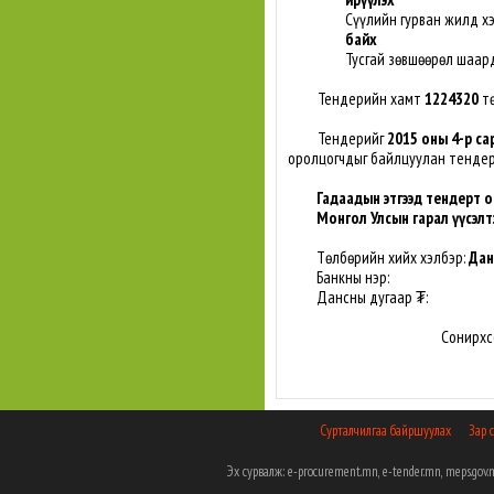
Сүүлийн гурван жилд х
байх
Тусгай зөвшөөрөл шаард
Тендерийн хамт
1224320
тө
Тендерийг
2015 оны 4-р са
оролцогчдыг байлцуулан тенде
Гадаадын этгээд тендерт о
Монгол Улсын гарал үүсэлт
Төлбөрийн хийх хэлбэр:
Дан
Банкны нэр:
Дансны дугаар ₮:
Сонирхс
Сурталчилгаа байршуулах
Зар 
Эх сурвалж: e-procurement.mn, e-tender.mn, meps.g