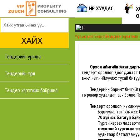
НҮҮР ХУУДАС
Х
О
|
Vipzuuch.mn
Тендер
Тендерийн төрөл
Ажил
Тендерийн урилга
Орхон аймгийн засаг дарг
тендерт оролцогчдоос
Даваат 
Тендерийн төрөл
ажил
–ыг нийлүүлэх тухай битү
Тендерийн баримт бичгийг 
Тендер хэрэгжих байршил
төгрөгөөр худалдан авч болно. Т
Тендерт оролцогч нь санхүүги
Борлуулалтын хэмжээ:
70 хувиас багагүй бай
Түргэн хөрвөх чадварт
хэмжээний түргэн хөр
Аудитаар баталгаажуул
ирүүлэх