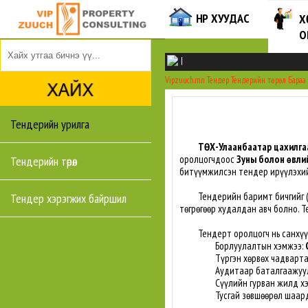
НҮҮР ХУУДАС
Х
О
|
Vipzuuch.mn
Тендер
Тендерийн төрөл
Бараа
Тендерийн урилга
ТӨХ-Улаанбаатар цахилгаа
оролцогчдоос
Зуны болон өвли
Тендерийн төрөл
битүүмжилсэн тендер ирүүлэхий
Тендерийн баримт бичгийг 
Тендер хэрэгжих байршил
төгрөгөөр худалдан авч болно. Т
Тендерт оролцогч нь санхүүги
Борлуулалтын хэмжээ:
Түргэн хөрвөх чадварт
Аудитаар баталгаажуул
Сүүлийн гурван жилд х
Тусгай зөвшөөрөл шаард