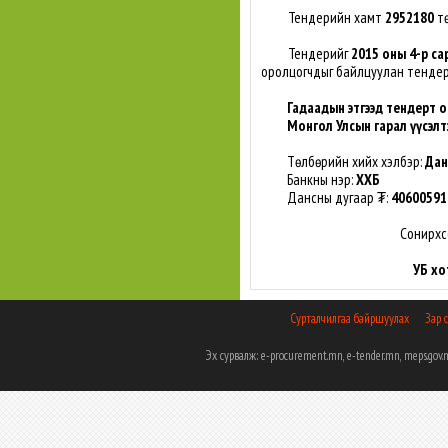
Тендерийн хамт
2952180
тө
Тендерийг
2015 оны 4-р са
оролцогчдыг байлцуулан тенде
Гадаадын этгээд тендерт о
Монгол Улсын гарал үүсэлт
Төлбөрийн хийх хэлбэр:
Дан
Банкны нэр:
ХХБ
Дансны дугаар ₮:
40600591
Сонирхс
УБ хо
Сурталчилгаа байршуулах
Зар 
Эх сурвалж: e-procurement.mn, e-tender.mn, meps.g