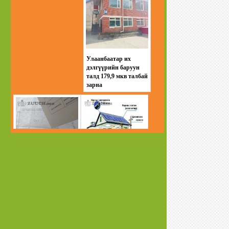
Улаанбаатар их
дэлгүүрийн баруун
талд 179,9 мкв талбай
зарна
Баянзүрхийн
Өрхийн хэрэглээний
товчооны дэргэд зам
нарны цахилгаан
дагуу газар зарна
систем