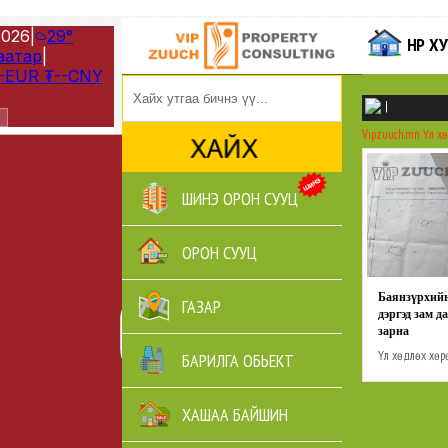
НҮҮР 
|
Vipzuuch.mn
Үл х
ШИНЭ ОРОН СУУЦ
ОРОН СУУЦ
Баянзүрхий
ГАЗАР
дэргэд зам д
зарна
Үл хөдлөх хөр
БАРИЛГА ОБЬЕКТ
зуслан
Барилга
газар
ХАШАА БАЙШИН