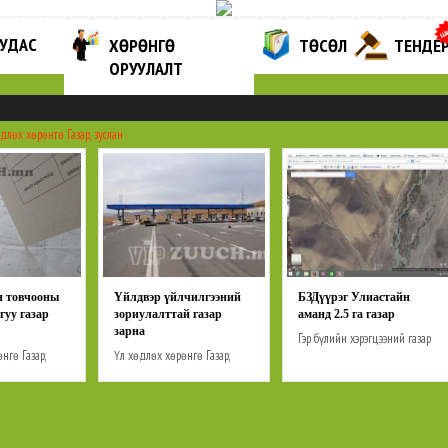
ХУУДАС
ХӨРӨНГӨ
ТӨСӨЛ
ТЕНДЕ
ОРУУЛАЛТ
өдлөх хөрөнгө
Газар, зуслан
н товчооны
Үйлдвэр үйлчилгээний
БЗДүүрэг Улиастайн
агуу газар
зориулалттай газар
аманд 2.5 га газар
зарна
Гэр бүлийн хэрэгцээний газар
өнгө
Газар,
Үл хөдлөх хөрөнгө
Газар,
Зуслангийн газар
Үйлдвэрлэл
 обьектын
зуслан
Үйлдвэрлэл
үйлчилгээний газар
Барилга
үйлчилгээний газар
обьектын газар
50сая
төгрөгнөөс дээш