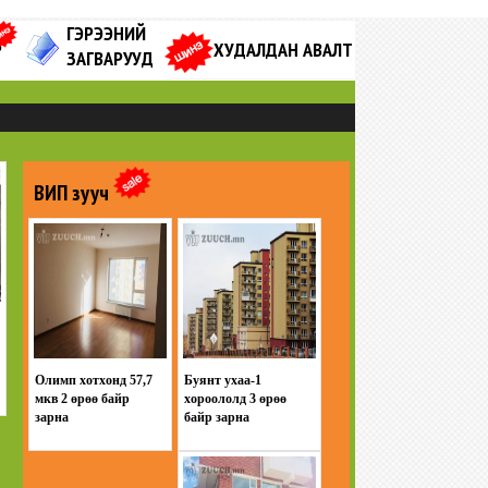
ГЭРЭЭНИЙ
Р
ХУДАЛДАН АВАЛТ
ЗАГВАРУУД
ВИП зууч
Олимп хотхонд 57,7
Буянт ухаа-1
мкв 2 өрөө байр
хороололд 3 өрөө
зарна
байр зарна