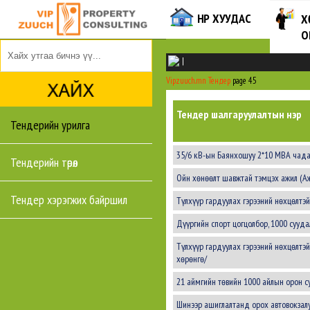
НҮҮР ХУУДАС
Х
О
|
Vipzuuch.mn
Тендер
page 45
Тендер шалгаруулалтын нэр
Тендерийн урилга
35/6 кВ-ын Баянхошуу 2*10 МВА чадал
Тендерийн төрөл
Ойн хөнөөлт шавжтай тэмцэх ажил (А
Тендер хэрэгжих байршил
Түлхүүр гардуулах гэрээний нөхцөлтэ
Дүүргийн спорт цогцолбор, 1000 сууда
Түлхүүр гардуулах гэрээний нөхцөлтэй
хөрөнгө/
21 аймгийн төвийн 1000 айлын орон 
Шинээр ашиглалтанд орох автовокзалу