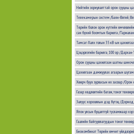
Нийтийн зориулалттай орон сууцны ца
Телекамерын систем /Баян-Өлгий, Өл
Төрийн болон орон нутгийн өмчлөлийн 
сан бүхий боомтын барилга /Тариаланг
Тамсаг-Халх голын 35 кВ-ын цахилга
Цэцэрлэгийн барилга, 100 ор /Дархан-У
Орон сууцны цахилгаан шатны шинэчлэ
Цахилгаан дамжуулах агаарын шугам /У
Хөөрч буух зурвасын их засвар /Орон 
Газар хөдлөлтийн багаж, тоног төхөө
Залуус хорооллын дэд бүтэц /Дорнод,
Япон улсын буцалтгүй тусламжаар хэр
Гаалийн байгууллагуудын тоног төхөөр
Биокомбинат Төрийн өмчит үйлдвэрий