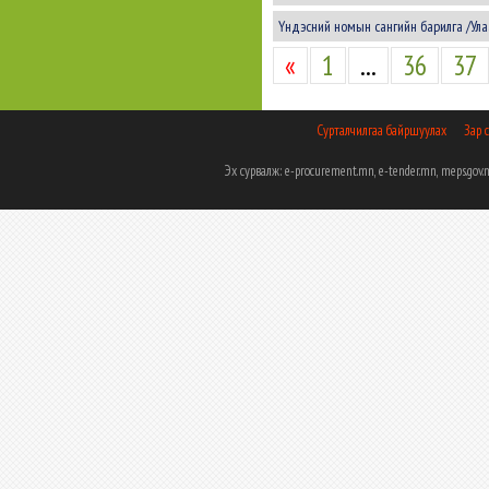
Үндэсний номын сангийн барилга /Ула
«
1
...
36
37
Сурталчилгаа байршуулах
Зар 
Эх сурвалж: e-procurement.mn, e-tender.mn, meps.g